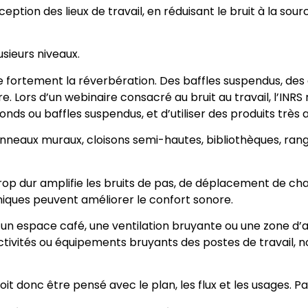
ption des lieux de travail, en réduisant le bruit à la so
sieurs niveaux.
ence fortement la réverbération. Des baffles suspendus, de
re. Lors d’un webinaire consacré au bruit au travail, l’
nds ou baffles suspendus, et d’utiliser des produits très
 panneaux muraux, cloisons semi-hautes, bibliothèques, ra
rop dur amplifie les bruits de pas, de déplacement de chai
hniques peuvent améliorer le confort sonore.
te, un espace café, une ventilation bruyante ou une zone d
 les activités ou équipements bruyants des postes de trava
oit donc être pensé avec le plan, les flux et les usages. 