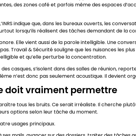
antes, des zones café et parfois même des espaces d’accue
L’INRS indique que, dans les bureaux ouverts, les conversat
rtout lorsqu’ils réalisent des tâches demandant de la con
onore. Elle vient aussi de la parole intelligible. Une con
pas. Travail & Sécurité souligne que les nuisances les p
lligible et qu’elle perturbe la concentration.
des casques, s’isolent dans des salles de réunion, reporte
oblème n’est donc pas seulement acoustique. Il devient org
 doit vraiment permettre
e tous les bruits. Ce serait irréaliste. Il cherche plutôt à
eurs options selon leur tâche du moment.
atre usages principaux.
 à ses mails, avancer sur des dossiers, traiter des tâches 