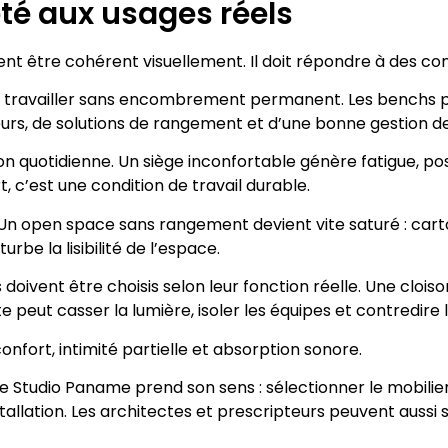
té aux usages réels
nt être cohérent visuellement. Il doit répondre à des con
ur travailler sans encombrement permanent. Les benchs p
rs, de solutions de rangement et d’une bonne gestion de
tion quotidienne. Un siège inconfortable génère fatigue, 
 c’est une condition de travail durable.
Un open space sans rangement devient vite saturé : carton
rbe la lisibilité de l’espace.
ivent être choisis selon leur fonction réelle. Une cloison
 peut casser la lumière, isoler les équipes et contredire l
confort, intimité partielle et absorption sonore.
Studio Paname prend son sens : sélectionner le mobilier sel
stallation. Les architectes et prescripteurs peuvent aus